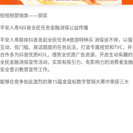
短视频营销类——铜奖
平安人寿X抖音全民任务金融消保公益传播
平安人寿联袂抖音发起全民任务#旅游特种兵 消保说不停，以强
互动、低门槛、高话题度的任务玩法，打造专属视觉和TVC，并
合作多为抖音优质KOL，借势全优质广告资源，开启生动有趣的
全民金融消保宣传活动，实现有吸引力、有影响力的消费者金融
安全意识教育宣传工作。
能够在竞争如此激烈的第15届金鼠标数字营销大赛中荣获三大
奖项，安瑞信杰倍感荣幸，这不仅是对安瑞信杰的肯定，也是对
安瑞信杰继续产出优质作品与服务的督促。未来，安瑞信杰也将
持续沉淀专业，以推动品牌客户发展为己任，以更深入的思考和
更具创意的作品，锐意进取，继续向美好未来进发！
← 返回新闻列表
首页