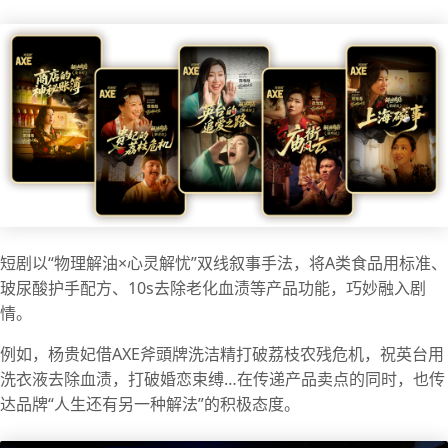
短剧以“物理解油×心灵解忧”双线叙事手法，将A类食品用标准、
玻尿酸护手配方、10s去除老化血渍等产品功能，巧妙融入剧
情。
例如，杨贵妃借AXE斧頭牌洗洁精打破荔枝农残危机，祝英台用
洗衣液去除血渍，打破婚恋束缚…在传递产品卖点的同时，也传
达品牌“人生还有另一种解法”的积极态度。