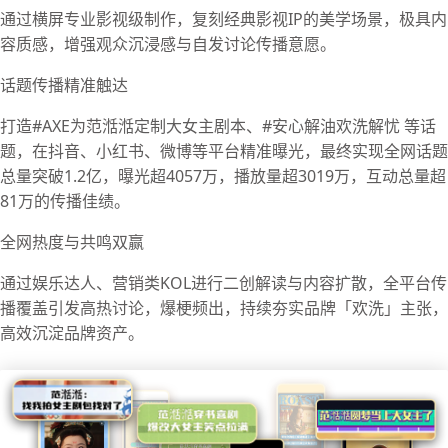
通过横屏专业影视级制作，复刻经典影视IP的美学场景，极具内
容质感，增强观众沉浸感与自发讨论传播意愿。
话题传播精准触达
打造#AXE为范湉湉定制大女主剧本、#安心解油欢洗解忧 等话
题，在抖音、小红书、微博等平台精准曝光，最终实现全网话题
总量突破1.2亿，曝光超4057万，播放量超3019万，互动总量超
81万的传播佳绩。
全网热度与共鸣双赢
通过娱乐达人、营销类KOL进行二创解读与内容扩散，全平台传
播覆盖引发高热讨论，爆梗频出，持续夯实品牌「欢洗」主张，
高效沉淀品牌资产。