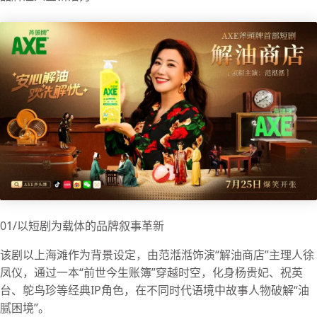
01/以短剧为载体的品牌叙事革新
该剧以上海滩作为背景设定，由范湉湉饰演“解油商店”主理人徐
凤仪，通过一本“前世今生账簿”穿越时空，化身杨贵妃、祝英
台、鸵鸟珍等经典IP角色，在不同时代语境中故事人物破解“油
腻困境”。