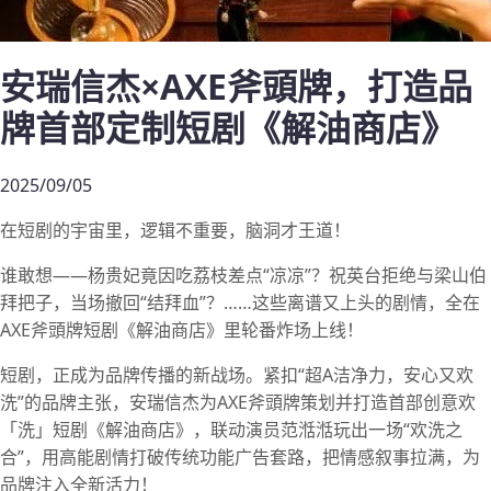
安瑞信杰×AXE斧頭牌，打造品
牌首部定制短剧《解油商店》
2025/09/05
在短剧的宇宙里，逻辑不重要，脑洞才王道！
谁敢想——杨贵妃竟因吃荔枝差点“凉凉”？祝英台拒绝与梁山伯
拜把子，当场撤回“结拜血”？……这些离谱又上头的剧情，全在
AXE斧頭牌短剧《解油商店》里轮番炸场上线！
短剧，正成为品牌传播的新战场。紧扣“超A洁净力，安心又欢
洗”的品牌主张，安瑞信杰为AXE斧頭牌策划并打造首部创意欢
「洗」短剧《解油商店》，联动演员范湉湉玩出一场“欢洗之
合”，用高能剧情打破传统功能广告套路，把情感叙事拉满，为
品牌注入全新活力！