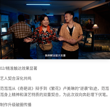
02/精准触达效果显著
艺人契合深化共鸣
范湉湉从《奇葩说》辩手到《繁花》卢美琳的“逆袭”轨迹，范湉
湉身上精神和演艺特质的双重契合，为此次双向奔赴埋下伏笔。
制作升级破圈传播