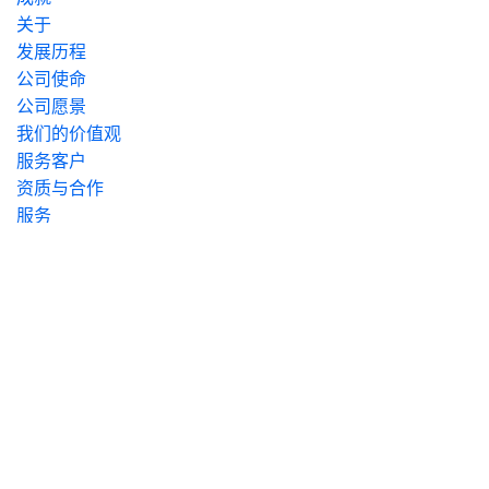
关于
发展历程
公司使命
公司愿景
我们的价值观
服务客户
资质与合作
服务
公域整合营销
私域用户运营
电商营销
招聘
团队目标
招贤纳士
公司福利
现时招募
联系我们
办公地址