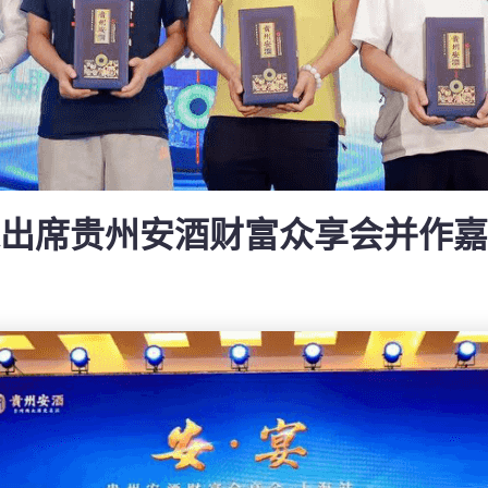
出席贵州安酒财富众享会并作嘉