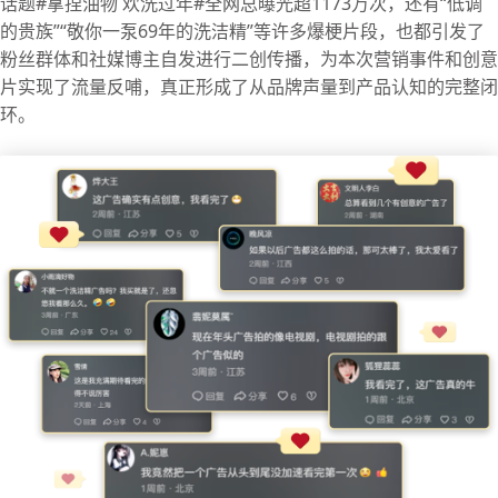
话题#拿捏油物 欢洗过年#全网总曝光超1173万次，还有“低调
的贵族”“敬你一泵69年的洗洁精”等许多爆梗片段，也都引发了
粉丝群体和社媒博主自发进行二创传播，为本次营销事件和创意
片实现了流量反哺，真正形成了从品牌声量到产品认知的完整闭
环。