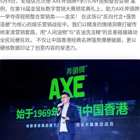
5月9日，安瑞信杰凭借“AXE斧頭牌×李川CNY视频整合营销”案
例，在第16届金鼠标数字营销大赛颁奖典礼上，助力AXE斧頭牌
一举夺得视频整合营销类——金奖！ 在这场以“反向代言+强势
造梗”为核心的娱乐营销战役中，我们以精准的情绪洞察打破传
统家清营销套路，用“人间油物”与“去油洗洁精”的反差碰撞撬动
全民玩梗狂欢。 不仅让中国香港经典名牌强势爆梗破圈，更以
硬核数据印证了创意内容的穿透力。