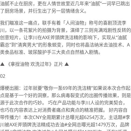
油腻不止在厨房，更在人情世故里近几年来“油腻”一词早已跳出
了厨房场景，并衍生出了另一层情绪含义。
我们瞄准这一痛点，联手有着「人间油物」称号的喜剧顶流李
川，以一条花絮片的拍摄为背景，演绎了三则充满戏剧性反转的
创意短片，让李川在AXE斧頭牌洗洁精的影响下，实现从“油腻
霸总”到“清爽男大”的形象蜕变，同时也将晶洁纳米去油技术、A
类食品标准、玻尿酸护手三大卖点自然植入剧情。
▲ 《拿挰油物 欢洗过年》正片 ▲
02
爆梗出圈：过年就要“敬你一泵69年的洗洁精”如果说本次合作起
点是基于一个好的洞察，那么病毒裂变式的出圈传播效果，则是
源于此次合作的巧妙。 巧在产品功能与李川人设的完美契合，
也巧在内容表达上对消费者痛点和爽点的精准把握。 好内容自
带传播力！本次CNY全周期累计总曝光超6254万次，主话题#李
川被AXE斧頭牌洗洁精成功去油#全网总曝光超1479万次，品牌