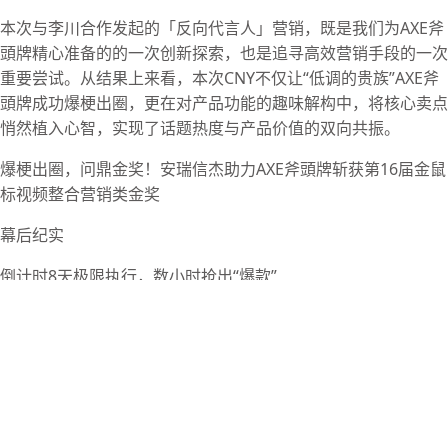
本次与李川合作发起的「反向代言人」营销，既是我们为AXE斧
頭牌精心准备的的一次创新探索，也是追寻高效营销手段的一次
重要尝试。从结果上来看，本次CNY不仅让“低调的贵族”AXE斧
頭牌成功爆梗出圈，更在对产品功能的趣味解构中，将核心卖点
悄然植入心智，实现了话题热度与产品价值的双向共振。
爆梗出圈，问鼎金奖！安瑞信杰助力AXE斧頭牌斩获第16届金鼠
标视频整合营销类金奖
幕后纪实
倒计时8天极限执行，数小时抢出“爆款”
本次营销战役堪称“与时间赛跑”，从确认合作到拍摄仅仅只有8
天。李川因跨年晚会和剧组拍摄行程冲突，广告片拍摄档期非常
紧张，团队必须在短时间内完成全部场景的搭建。与此同时，视
频上线日期定在1月18日，后期制作周期被压缩至极限。
面对时间和资源的双重限制，“敢创新、敢死磕”的安瑞信杰人迎