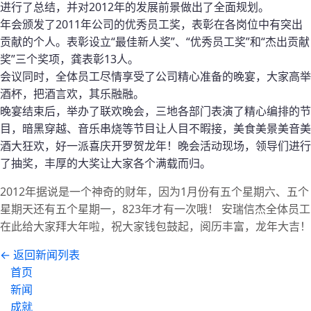
进行了总结，并对2012年的发展前景做出了全面规划。
年会颁发了2011年公司的优秀员工奖，表彰在各岗位中有突出
贡献的个人。表彰设立“最佳新人奖”、“优秀员工奖”和“杰出贡献
奖”三个奖项，龚表彰13人。
会议同时，全体员工尽情享受了公司精心准备的晚宴，大家高举
酒杯，把酒言欢，其乐融融。
晚宴结束后，举办了联欢晚会，三地各部门表演了精心编排的节
目，暗黑穿越、音乐串烧等节目让人目不暇接，美食美景美音美
酒大狂欢，好一派喜庆开罗贺龙年！晚会活动现场，领导们进行
了抽奖，丰厚的大奖让大家各个满载而归。
2012年据说是一个神奇的财年，因为1月份有五个星期六、五个
星期天还有五个星期一，823年才有一次哦！ 安瑞信杰全体员工
在此给大家拜大年啦，祝大家钱包鼓起，阅历丰富，龙年大吉！
← 返回新闻列表
首页
新闻
成就